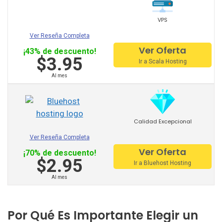
Digitalocean
VPS
Ver Reseña Completa
Dreamhost
Ver Oferta
¡43% de descuento!
Fastcomet
$3.95
Ir a Scala Hosting
Fatcow
Al mes
Godaddy
Greengeeks
Calidad Excepcional
Hostgator
Ver Reseña Completa
Ver Oferta
¡70% de descuento!
Hostinger
$2.95
Ir a Bluehost Hosting
Hostmonster
Al mes
Weebly
Por Qué Es Importante Elegir un