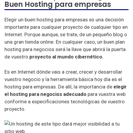
Buen Hosting para empresas
Hostpapa
Inmotion
Elegir un buen hosting para empresas es una decisión
importante para cualquier proyecto de cualquier tipo en
Ionos
Internet. Porque aunque, se trate, de un pequeño blog o
Ipage
una gran tienda online. En cualquier caso, un buen plan
hosting para negocios será la llave que abrirá la puerta
Justhost
de vuestro
proyecto al mundo cibernético.
Namecheap
Es en Internet dónde vais a crear, crecer y desarrollar
One-Com
vuestro negocio y la herramienta básica hoy día es el
hosting para empresas. De allí, la importancia de
elegir
Ovh
el hosting para negocios adecuado
para vuestra web
Site5
conforme a especificaciones tecnológicas de vuestro
proyecto.
Siteground
Westhost