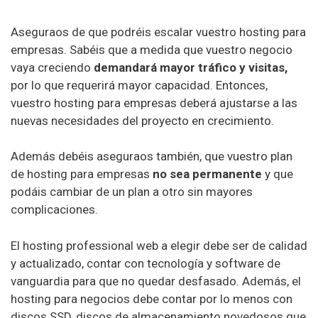
TSO host
Aseguraos de que podréis escalar vuestro hosting para
Hostwinds
empresas. Sabéis que a medida que vuestro negocio
vaya creciendo
demandará mayor tráfico y visitas,
Scala hosting
por lo que requerirá mayor capacidad. Entonces,
vuestro hosting para empresas deberá ajustarse a las
interserver
nuevas necesidades del proyecto en crecimiento.
x10 hosting
Además debéis aseguraos también, que vuestro plan
Kinsta hosting
de hosting para empresas
no sea permanente
y que
podáis cambiar de un plan a otro sin mayores
Contabo
complicaciones.
Freenom
El hosting professional web a elegir debe ser de calidad
liquidweb
y actualizado, contar con tecnología y software de
vanguardia para que no quedar desfasado. Además, el
000webhost
hosting para negocios debe contar por lo menos con
a2 hosting
discos SSD, discos de almacenamiento novedosos que