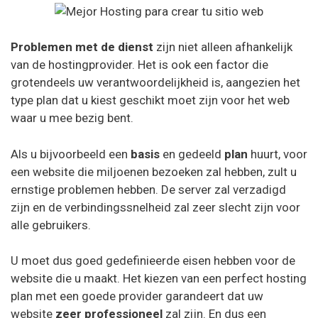
x10 hosting
Problemen met de dienst
zijn niet alleen afhankelijk
Kinsta
van de hostingprovider. Het is ook een factor die
Contabo
grotendeels uw verantwoordelijkheid is, aangezien het
type plan dat u kiest geschikt moet zijn voor het web
liquidweb
waar u mee bezig bent.
000webhost
Als u bijvoorbeeld een
basis
en gedeeld
plan
huurt, voor
Shockbyte
een website die miljoenen bezoeken zal hebben, zult u
ernstige problemen hebben. De server zal verzadigd
Bisect
zijn en de verbindingssnelheid zal zeer slecht zijn voor
GGServers
alle gebruikers.
APEX
U moet dus goed gedefinieerde eisen hebben voor de
website die u maakt. Het kiezen van een perfect hosting
plan met een goede provider garandeert dat uw
website
zeer professioneel
zal zijn. En dus een