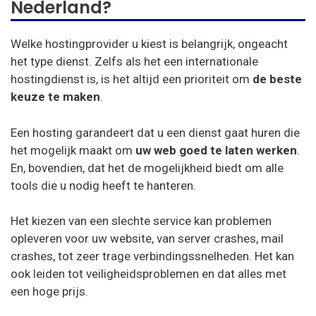
Nederland?
One-Com
Ovh
Welke hostingprovider u kiest is belangrijk, ongeacht
het type dienst. Zelfs als het een internationale
Site5
hostingdienst is, is het altijd een prioriteit om
de beste
Siteground
keuze te maken
.
A2
Een hosting garandeert dat u een dienst gaat huren die
het mogelijk maakt om
uw web goed te laten werken
.
Westhost
En, bovendien, dat het de mogelijkheid biedt om alle
TSOhost
tools die u nodig heeft te hanteren.
Hostwinds
Het kiezen van een slechte service kan problemen
Weebly
opleveren voor uw website, van server crashes, mail
crashes, tot zeer trage verbindingssnelheden. Het kan
Scalahosting
ook leiden tot veiligheidsproblemen en dat alles met
een hoge prijs.
interserver