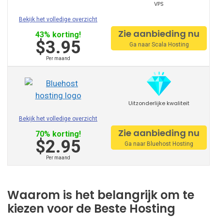
VPS
Greengeeks
Bekijk het volledige overzicht
Zie aanbieding nu
43% korting!
Hostgator
$3.95
Ga naar Scala Hosting
Hostinger
Per maand
Hostmonster
Hostpapa
Uitzonderlijke kwaliteit
Inmotion
Bekijk het volledige overzicht
Zie aanbieding nu
70% korting!
$2.95
Ga naar Bluehost Hosting
Ionos
Per maand
Ipage
Justhost
Waarom is het belangrijk om te
Namecheap
kiezen voor de Beste Hosting