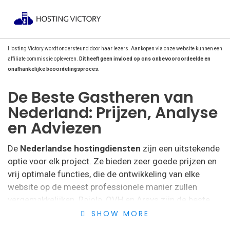
Hosting Victory wordt ondersteund door haar lezers. Aankopen via onze website kunnen een
affiliate commissie opleveren.
Dit heeft geen invloed op ons onbevooroordeelde en
onafhankelijke beoordelingsproces.
De Beste Gastheren van
Nederland: Prijzen, Analyse
en Adviezen
De
Nederlandse hostingdiensten
zijn een uitstekende
optie voor elk project. Ze bieden zeer goede prijzen en
vrij optimale functies, die de ontwikkeling van elke
website op de meest professionele manier zullen
vergemakkelijken. Raiola, OVH en Arsys zijn de beste.
SHOW MORE
Het kiezen van een Nederlandse
hosting
voor uw