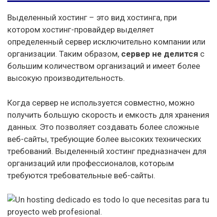
Dreamhost
Выделенный хостинг – это вид хостинга, при
котором хостинг-провайдер выделяет
Fastcomet
определенный сервер исключительно компании или
Fatcow
организации. Таким образом,
сервер не делится
с
большим количеством организаций и имеет более
Godaddy
высокую производительность.
Greengeeks
Когда сервер не используется совместно, можно
Hostgator
получить большую скорость и емкость для хранения
данных. Это позволяет создавать более сложные
Hostinger
веб-сайты, требующие более высоких технических
Hostmonster
требований. Выделенный хостинг предназначен для
организаций или профессионалов, которым
Hostpapa
требуются требовательные веб-сайты.
Inmotion