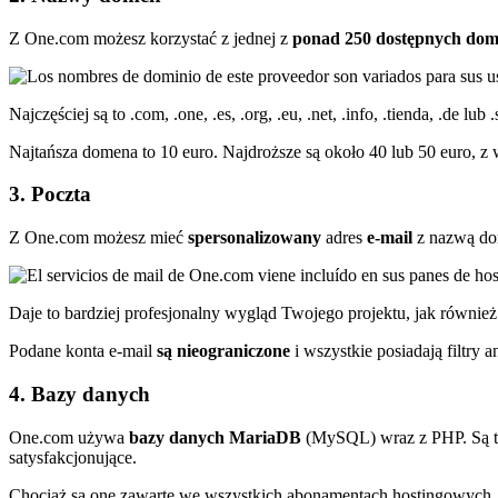
Z One.com możesz korzystać z jednej z
ponad 250 dostępnych do
Najczęściej są to .com, .one, .es, .org, .eu, .net, .info, .tienda, .de lub
Najtańsza domena to 10 euro. Najdroższe są około 40 lub 50 euro, z wy
3. Poczta
Z One.com możesz mieć
spersonalizowany
adres
e-mail
z nazwą do
Daje to bardziej profesjonalny wygląd Twojego projektu, jak równi
Podane konta e-mail
są nieograniczone
i wszystkie posiadają filtry
4. Bazy danych
One.com używa
bazy danych MariaDB
(MySQL) wraz z PHP. Są to 
satysfakcjonujące.
Chociaż są one zawarte we wszystkich abonamentach hostingowych, w 