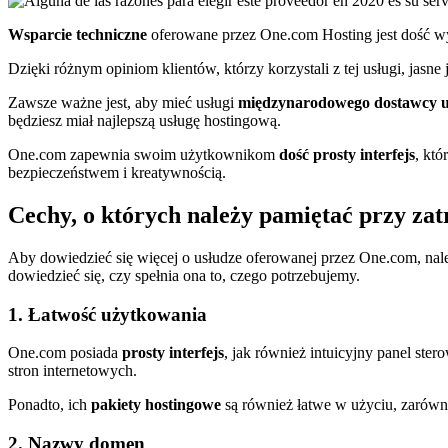
Wsparcie techniczne
oferowane przez One.com Hosting jest dość w
Dzięki różnym opiniom klientów, którzy korzystali z tej usługi, jasne 
Zawsze ważne jest, aby mieć usługi
międzynarodowego dostawcy u
będziesz miał najlepszą usługę hostingową.
One.com zapewnia swoim użytkownikom
dość prosty interfejs
, któ
bezpieczeństwem i kreatywnością.
Cechy, o których należy pamiętać przy za
Aby dowiedzieć się więcej o usłudze oferowanej przez One.com, na
dowiedzieć się, czy spełnia ona to, czego potrzebujemy.
1. Łatwość użytkowania
One.com posiada
prosty interfejs
, jak również intuicyjny panel ste
stron internetowych.
Ponadto, ich
pakiety hostingowe
są również łatwe w użyciu, zarówno 
2. Nazwy domen