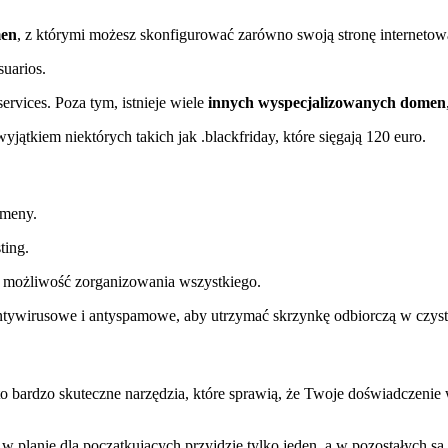
men
, z którymi możesz skonfigurować zarówno swoją stronę internetową,
 .services. Poza tym, istnieje wiele
innych wyspecjalizowanych domen
jątkiem niektórych takich jak .blackfriday, które sięgają 120 euro.
meny.
eż możliwość zorganizowania wszystkiego.
 antywirusowe i antyspamowe, aby utrzymać skrzynkę odbiorczą w czysto
bardzo skuteczne narzędzia, które sprawią, że Twoje doświadczenie 
planie dla początkujących przyjdzie tylko jeden, a w pozostałych są