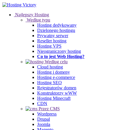
Najlepszy Hosting
Według typu
Hosting dedykowany
Dzielonego hostingu
Prywatny serwer
Reseller hosting
Hosting VPS
Nieograniczony hosting
Co to jest Web Hosting?
Według celu
Cloud hosting
Hosting i domeny
Hosting e-commerce
Hosting SEO
Rejestratorów domen
Konstruktorzy wWW
Hosting Minecraft
CDN
Przez CMS
Wordpress
Drupal
Joomla
Magento