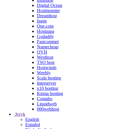
Inmotion
Digital Ocean
Hostmonster
Dreamhost
Ipage
One.com
Hostpapa
Godaddy
Fastcommet
Namecheap
OVH
Westhost
TSO host
Hostwinds
Weebly
Scala hosting
Interserver
x10 hosting
Kinsta hosting
Contabo
Liquidweb
000webhost
Język
English
Español