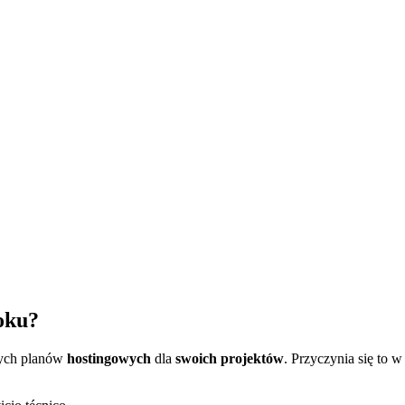
oku?
nych planów
hostingowych
dla
swoich projektów
. Przyczynia się to 