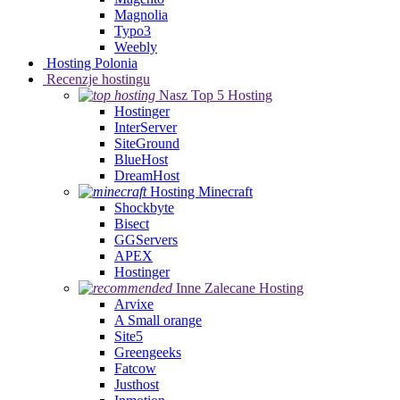
Magnolia
Typo3
Weebly
Hosting Polonia
Recenzje hostingu
Nasz Top 5 Hosting
Hostinger
InterServer
SiteGround
BlueHost
DreamHost
Hosting Minecraft
Shockbyte
Bisect
GGServers
APEX
Hostinger
Inne Zalecane Hosting
Arvixe
A Small orange
Site5
Greengeeks
Fatcow
Justhost