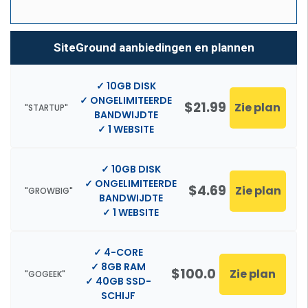
SiteGround aanbiedingen en plannen
✓ 10GB DISK
✓ ONGELIMITEERDE
$21.99
Zie plan
"STARTUP"
BANDWIJDTE
✓ 1 WEBSITE
✓ 10GB DISK
✓ ONGELIMITEERDE
$4.69
Zie plan
"GROWBIG"
BANDWIJDTE
✓ 1 WEBSITE
✓ 4-CORE
✓ 8GB RAM
$100.0
Zie plan
"GOGEEK"
✓ 40GB SSD-
SCHIJF