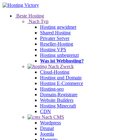
Beste Hosting
Nach Typ
Hosting gewidmet
Shared Hosting
Privater Server
Reseller-Hosting
Hosting VPS
Hosting unbegrenzt
Was ist Webhosting?
Nach Zweck
Cloud-Hosting
Hosting und Domain
Hosting E-Commerce
Hosting-seo
Domain-Registrare
Website Builders
Hosting Minecraft
CDN
Nach CMS
Wordpress
Drupal
Joomla
Magento