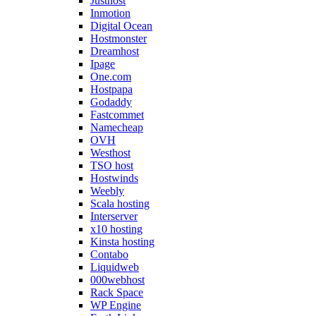
Justhost
Inmotion
Digital Ocean
Hostmonster
Dreamhost
Ipage
One.com
Hostpapa
Godaddy
Fastcommet
Namecheap
OVH
Westhost
TSO host
Hostwinds
Weebly
Scala hosting
Interserver
x10 hosting
Kinsta hosting
Contabo
Liquidweb
000webhost
Rack Space
WP Engine