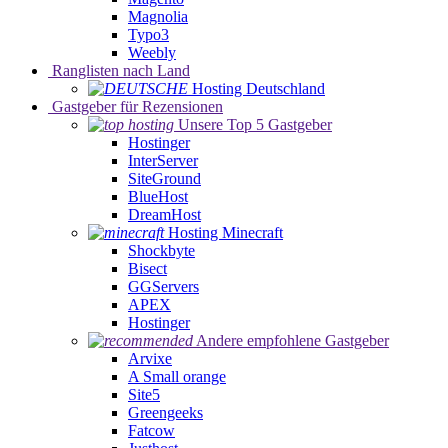
Magnolia
Typo3
Weebly
Ranglisten nach Land
Hosting Deutschland
Gastgeber für Rezensionen
Unsere Top 5 Gastgeber
Hostinger
InterServer
SiteGround
BlueHost
DreamHost
Hosting Minecraft
Shockbyte
Bisect
GGServers
APEX
Hostinger
Andere empfohlene Gastgeber
Arvixe
A Small orange
Site5
Greengeeks
Fatcow