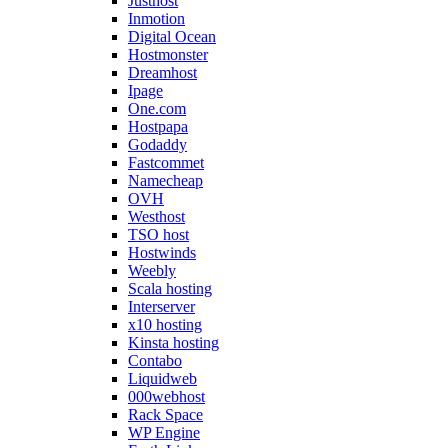
Justhost
Inmotion
Digital Ocean
Hostmonster
Dreamhost
Ipage
One.com
Hostpapa
Godaddy
Fastcommet
Namecheap
OVH
Westhost
TSO host
Hostwinds
Weebly
Scala hosting
Interserver
x10 hosting
Kinsta hosting
Contabo
Liquidweb
000webhost
Rack Space
WP Engine