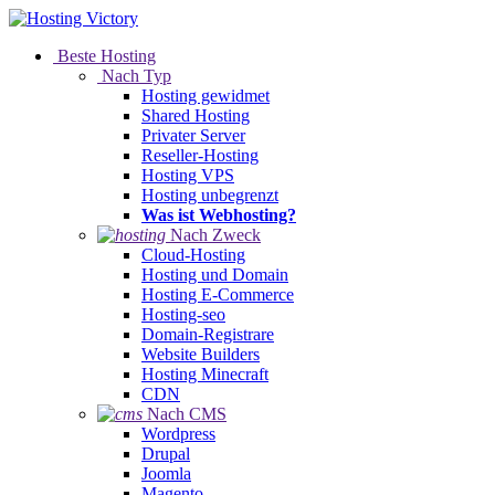
Beste Hosting
Nach Typ
Hosting gewidmet
Shared Hosting
Privater Server
Reseller-Hosting
Hosting VPS
Hosting unbegrenzt
Was ist Webhosting?
Nach Zweck
Cloud-Hosting
Hosting und Domain
Hosting E-Commerce
Hosting-seo
Domain-Registrare
Website Builders
Hosting Minecraft
CDN
Nach CMS
Wordpress
Drupal
Joomla
Magento