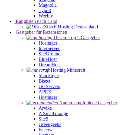
Magnolia
Typo3
Weebly
Ranglisten nach Land
Hosting Deutschland
Gastgeber für Rezensionen
Unsere Top 5 Gastgeber
Hostinger
InterServer
SiteGround
BlueHost
DreamHost
Hosting Minecraft
Shockbyte
Bisect
GGServers
APEX
Hostinger
Andere empfohlene Gastgeber
Arvixe
A Small orange
Site5
Greengeeks
Fatcow