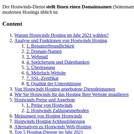
Der Hostwinds-Dienst
stellt Ihnen einen Domainnamen
(Seitenname
modernen Hostings üblich ist.
Content
Warum Hostwinds Hosting im Jahr 2021 wählen?
Analyse und Funktionen von Hostwinds Hosting
1. Benutzerfreundlichkeit
2. Domain-Namen
3. Webmail
4. Speicherung und Datenbanken
5. Übertragung
6. Mehrfach-Website
7. SSL-Zertifikat
8. Qualität der Unterstützung
Von Hostwinds Hosting angebotene Dienstleistungen
Wie Sie Hostwinds für das Hosting Ihrer Website installieren
Hostwinds Preise und Angebote
1. Preise von Hostwinds
2. Hostwinds Zahlungsmethoden
Meinungen von Hosting Hostwinds
Hostwinds Hosting-Schlussfolgerung
Alternativen zu Hostwinds Web-Hosting
Top 5 Hosting-Dienste im Jahr 2021