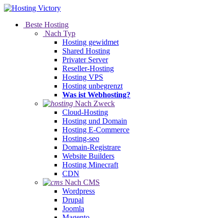
Beste Hosting
Nach Typ
Hosting gewidmet
Shared Hosting
Privater Server
Reseller-Hosting
Hosting VPS
Hosting unbegrenzt
Was ist Webhosting?
Nach Zweck
Cloud-Hosting
Hosting und Domain
Hosting E-Commerce
Hosting-seo
Domain-Registrare
Website Builders
Hosting Minecraft
CDN
Nach CMS
Wordpress
Drupal
Joomla
Magento