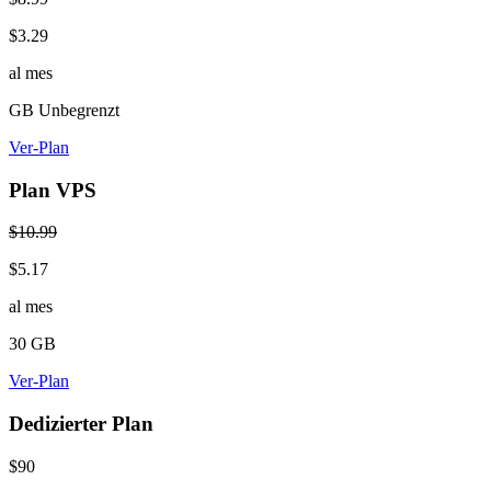
$3.29
al mes
GB Unbegrenzt
Ver-Plan
Plan VPS
$10.99
$5.17
al mes
30 GB
Ver-Plan
Dedizierter Plan
$90