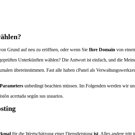
wählen?
e von Grund auf neu zu eröffnen, oder wenn Sie
Ihre Domain
von einem
üften Unterkünften wählen? Die Antwort ist einfach, und die Meinung
erkmalen übereinstimmen. Fast alle haben cPanel als Verwaltungswerkze
 Parameters
unbedingt beachten müssen. Im Folgenden werden wir uns
sting
rkmal
für die Wertschätzung einer Dienstleistung
ist
. Alles andere trit