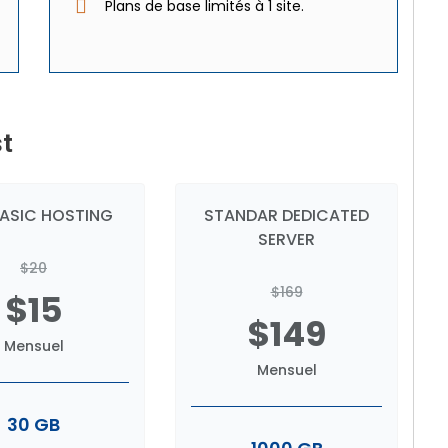
Plans de base limités à 1 site.
st
BASIC HOSTING
STANDAR DEDICATED
SERVER
$20
$169
$15
$149
Mensuel
Mensuel
30 GB