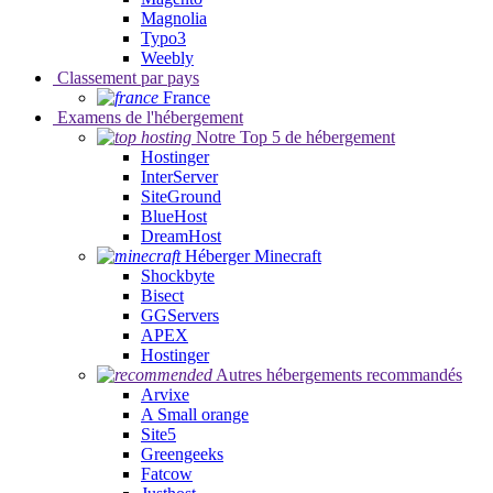
Magnolia
Typo3
Weebly
Classement par pays
France
Examens de l'hébergement
Notre Top 5 de hébergement
Hostinger
InterServer
SiteGround
BlueHost
DreamHost
Héberger Minecraft
Shockbyte
Bisect
GGServers
APEX
Hostinger
Autres hébergements recommandés
Arvixe
A Small orange
Site5
Greengeeks
Fatcow