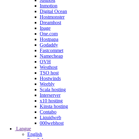
Justhost
Inmotion
Digital Ocean
Hostmonster
Dreamhost
Ipage
One.com
Hostpapa
Godaddy
Fastcommet
Namecheap
OVH
Westhost
TSO host
Hostwinds
Weebly
Scala hosting
Interserver
x10 hosting
Kinsta hosting
Contabo
Liquidweb
000webhost
Langue
English